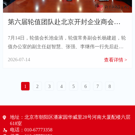
第六届轮值团队赴北京开封企业商会、北京焦作企业商会参访交流
7月14日，轮值会长池金清，轮值常务副会长杨建超，轮
值办公室的副主任赵智慧、张强、李继伟一行先后赴北
京开封企业商会、北京焦作企业商会开展参访交流活
2026-07-14
查看详情 >
动。
1
2
3
4
5
6
7
8
地址：北京市朝阳区潘家园华威里28号河南大厦配楼六层
618室
电话：010-67773358